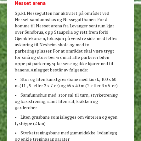
Nesset arena
Sp.kl. Nessegutten har aktivitet på området ved
Nesset samfunnshus og Nesseguttbanen. For å
komme til Nesset arena fra Levanger sentrum kjør
over Sundbrua, opp Staupslia og rett frem forbi
Gjemblekorsen, lokasjon på venstre side med felles
avkjøring til Nesheim skole og med to
parkeringsplasser. For at området skal være trygt
for små og store ber vi om at alle parkerer bilen
oppe på parkeringsplassene og ikke kjører ned til
banene. Anlegget består av følgende:
• Stor og liten kunstgressbane med kiosk, 100 x 60
m (11-, 9- eller 2 x 7-er) og 65 x 40 m (7- eller 3 x 5-er)
• Samfunnshus med stor sal til turn, styrketrening
og basistrening, samt liten sal, kjøkken og
garderober
• Liten grusbane som islegges om vinteren og egen
lysløype (2 km)
• Styrketreningsbane med gummidekke, lydanlegg
og enkle treningsapparater