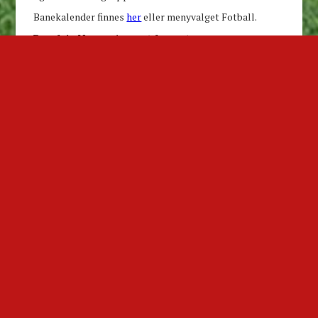
Banekalender finnes
her
eller menyvalget Fotball.
Baneleie Nesset Arena (ekstern)
11er full: 400,- pr time
11er halv: 250,- pr time
9er: 250,- pr time
5er (gress): 150,- pr time
Garderobe: 200,- pr økt
Turstiene
Turstiene på Nesset går i hovedsak fra
Gjemblekorsen, ned i kanten av fotballbanene og
opp i Veskemarka til Vårtun. Foreløpig må man gå
veien herfra til Krogstad gård. Derfra på avlingsvei
ned til Litjenget og videre langs kanalkant og sti ut
til vestsiden av Rustgården. Skal man ha rundtur er
det fint å gå Håaveien (grus) videre nord-vestover til
Nesset arena. Neste etappe som er tenkt utbedret
er kanalkanten nedenfor Litjenget. Her gror det til
veldig om sommeren så meningen er å lage sti helt
inntil kanalen. Detaljer om stiene og kart finnes
her
.