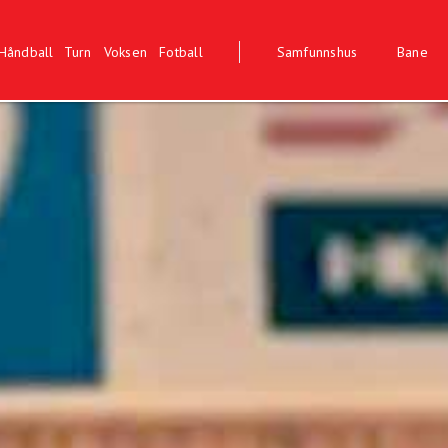
Håndball
Turn
Voksen
Fotball
Samfunnshus
Bane