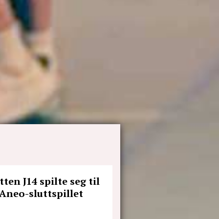
ten J14 spilte seg til
 Aneo-sluttspillet