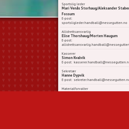
Sportslig leder
Mari Venås Storhaug/Aleksander Stabe
Fossum
E-post:
sportsligleder.handball@nessegutten.no
Allidrettsansvarlig
Elise Thorshaug/Morten Haugum
E-post:
allidrettsansvarlig.handball@nessegutte
Kasserer
Simon Kvalvik
E-post:
kasserer.handball@nessegutten.n
Sekretær
Hanne Dypvik
E-post:
sekreter.handball@nessegutten.n
Materialforvalter
Ann Kristin Buchholdt
E-post:
materialforvalter.handball@nessegutten.
Dommerkontakt
Kjell Ronny Berg
E-post:
dommeransvarlig.handball@nessegutten