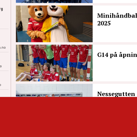
rg
Minihåndball
2025
n.no
G14 på åpni
o
o
Nessegutten 
no
.no
Nessegutten