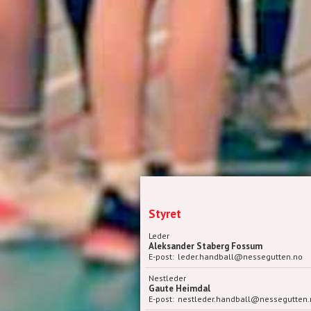
Styret
Leder
Aleksander Staberg Fossum
E-post:
leder.handball@nessegutten.no
Nestleder
Gaute Heimdal
E-post:
nestleder.handball@nessegutten.