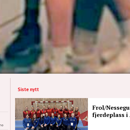
Siste nytt
Frol/Nessegut
fjerdeplass i
no