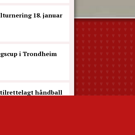
turnering 18. januar
ngscup i Trondheim
tilrettelagt håndball
 på OKEA-cup 2024