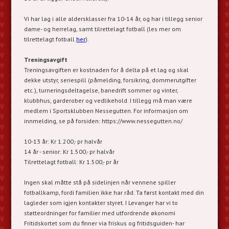
Vi har lag i alle aldersklasser fra 10-14 år, og har i tillegg senior
dame- og herrelag, samt tilrettelagt fotball (les mer om
tilrettelagt fotball
her
).
Treningsavgift
Treningsavgiften er kostnaden for å delta på et lag og skal
dekke utstyr, seriespill (påmelding, forsikring, dommerutgifter
etc.), turneringsdeltagelse, banedrift sommer og vinter,
klubbhus, garderober og vedlikehold. I tillegg må man være
medlem i Sportsklubben Nessegutten. For informasjon om
innmelding, se på forsiden: https://www.nessegutten.no/
10-13 år: Kr 1.200,- pr halvår
14 år - senior: Kr 1.500,- pr halvår
Tilrettelagt fotball: Kr 1.500,- pr år
Ingen skal måtte stå på sidelinjen når vennene spiller
fotballkamp, fordi familien ikke har råd. Ta først kontakt med din
lagleder som igjen kontakter styret. I Levanger har vi to
støtteordninger for familier med utfordrende økonomi
Fritidskortet som du finner via friskus og fritidsguiden- har