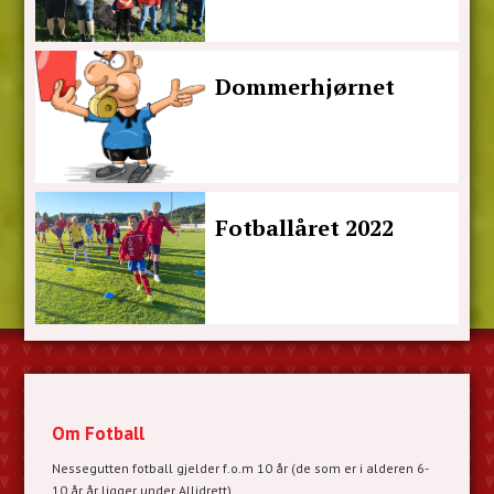
Dommerhjørnet
Fotballåret 2022
Om Fotball
Nessegutten fotball gjelder f.o.m 10 år (de som er i alderen 6-
10 år år ligger under Allidrett).