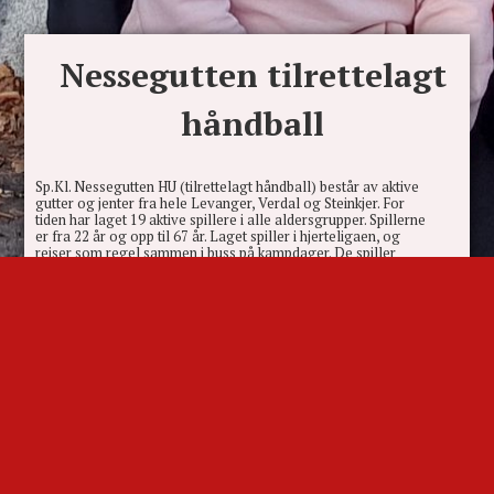
Nessegutten tilrettelagt
håndball
Sp.Kl. Nessegutten HU (tilrettelagt håndball) består av aktive
gutter og jenter fra hele Levanger, Verdal og Steinkjer. For
tiden har laget 19 aktive spillere i alle aldersgrupper. Spillerne
er fra 22 år og opp til 67 år. Laget spiller i hjerteligaen, og
reiser som regel sammen i buss på kampdager. De spiller
kamper ca. en helg i måneden i håndballsesongen.
Nessegutten HU trener en dag i uka. Sesongen 23/24 har de
treninger på torsdager fra klokken 18.30 til 20.00 i
Levangerhallen (Levangervideregående skole). Innimellom
møtes de også utenfor trening og finner på noe sosialt
sammen. Laget har blant annet vært på overnattingstur i
Trondheim og på hyttetur med hundekjøring mm.
Kontaktpersoner for Nessegutten HU:
Trener: Iselin Juul Kristiansen Vig, telefon: 97180457, E-
post:iselinjuulkristiansen2@hotmail.com